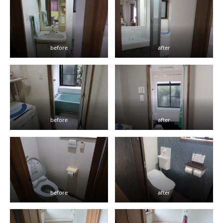
before
after
before
after
before
after