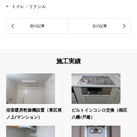
トイレ：リクシル
施工実績
浴室暖房乾燥機設置（東区尾
ビルトインコンロ交換（南区
ノ上/マンション）
八幡/戸建）